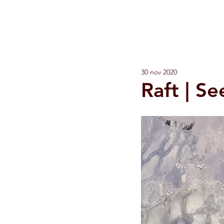
JAN MUL
visual artist
30 nov 2020
Raft | Se