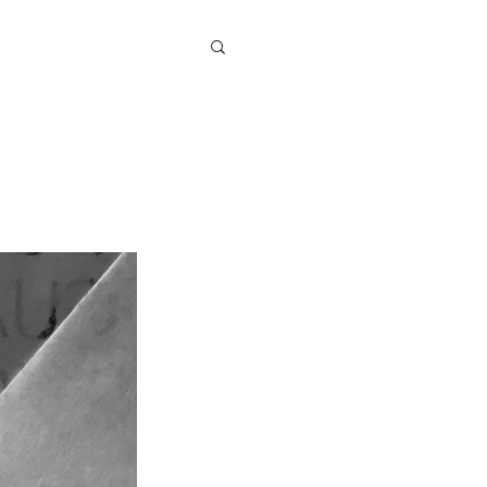
ul celan
cv | calendar
contact