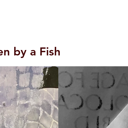
DER
home
portfolio
wanderlogue
pa
en by a Fish